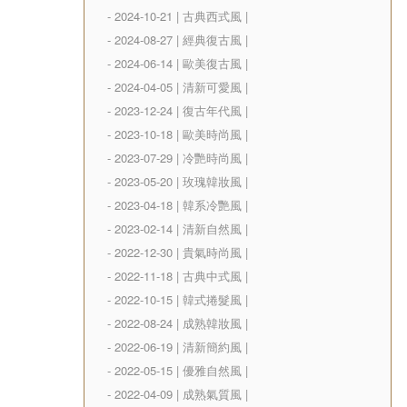
- 2024-10-21 | 古典西式風 |
- 2024-08-27 | 經典復古風 |
- 2024-06-14 | 歐美復古風 |
- 2024-04-05 | 清新可愛風 |
- 2023-12-24 | 復古年代風 |
- 2023-10-18 | 歐美時尚風 |
- 2023-07-29 | 冷艷時尚風 |
- 2023-05-20 | 玫瑰韓妝風 |
- 2023-04-18 | 韓系冷艷風 |
- 2023-02-14 | 清新自然風 |
- 2022-12-30 | 貴氣時尚風 |
- 2022-11-18 | 古典中式風 |
- 2022-10-15 | 韓式捲髮風 |
- 2022-08-24 | 成熟韓妝風 |
- 2022-06-19 | 清新簡約風 |
- 2022-05-15 | 優雅自然風 |
- 2022-04-09 | 成熟氣質風 |