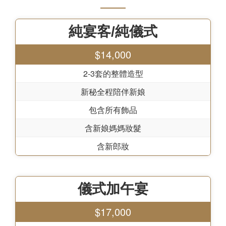
純宴客/純儀式
$14,000
2-3套的整體造型
新秘全程陪伴新娘
包含所有飾品
含新娘媽媽妝髮
含新郎妝
儀式加午宴
$17,000