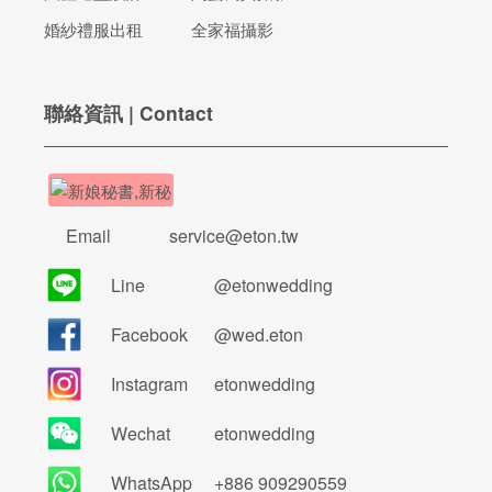
婚紗禮服出租
全家福攝影
聯絡資訊 | Contact
Email
service@eton.tw
Line
@etonwedding
Facebook
@wed.eton
Instagram
etonwedding
Wechat
etonwedding
WhatsApp
+886 909290559